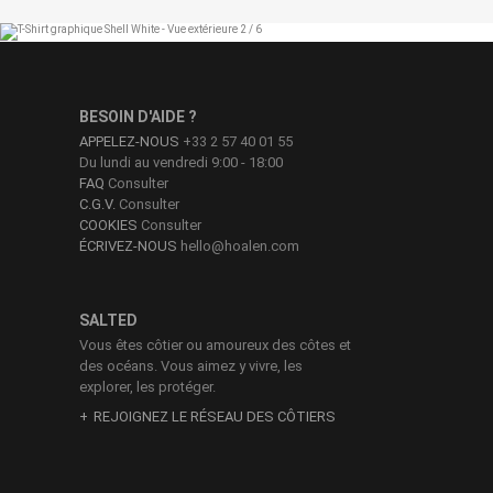
BESOIN D'AIDE ?
APPELEZ-NOUS
+33 2 57 40 01 55
Du lundi au vendredi 9:00 - 18:00
FAQ
Consulter
C.G.V.
Consulter
COOKIES
Consulter
ÉCRIVEZ-NOUS
hello@hoalen.com
SALTED
Vous êtes côtier ou amoureux des côtes et
des océans. Vous aimez y vivre, les
explorer, les protéger.
REJOIGNEZ LE RÉSEAU DES CÔTIERS