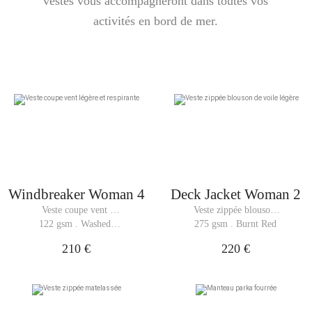
vestes vous accompagneront dans toutes vos
activités en bord de mer.
Windbreaker Woman 4
Deck Jacket Woman 2
Veste coupe vent 
Veste zippée blouson 
légère et respirante
de voile légère
122 gsm . Washed 
275 gsm . Burnt Red
Black
210 €
220 €