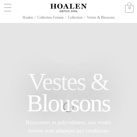
0
Hoalen
/
Collection Femme
/
Collection
/
Vestes & Blousons
Vestes &
Blousons
Résistantes et polyvalentes, nos vestes
femme sont adaptées aux conditions