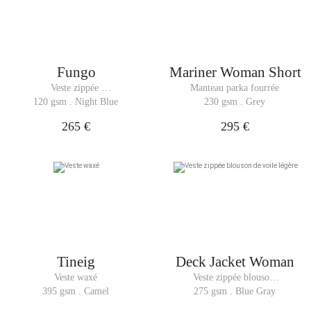
Fungo
Mariner Woman Short
Veste zippée 
Manteau parka fourrée
matelassée
120 gsm . Night Blue
230 gsm . Grey
265 €
295 €
Tineig
Deck Jacket Woman
Veste waxé
Veste zippée blouson 
de voile légère
395 gsm . Camel
275 gsm . Blue Gray