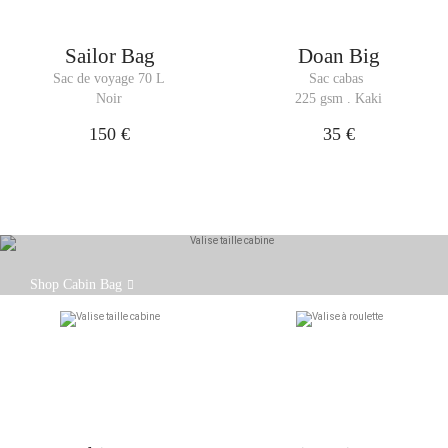
Sailor Bag
Doan Big
Sac de voyage 70 L
Sac cabas 
Noir
225 gsm . Kaki
150 €
35 €
La valise Cabin Bag est aux dimensions des bagages
Shop Cabin Bag
cabines.