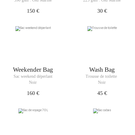
390 gsm . Old Marine
225 gsm . Old Marine
150 €
30 €
Weekender Bag
Wash Bag
Sac weekend déperlant
Trousse de toilette 
Noir
Noir
160 €
45 €