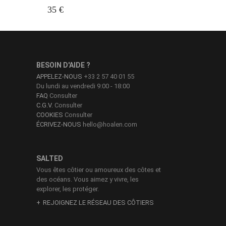
Green
35 €
BESOIN D'AIDE ?
APPELEZ-NOUS
+33 2 57 40 01 55
Du lundi au vendredi 9:00 - 18:00
FAQ
Consulter
C.G.V.
Consulter
COOKIES
Consulter
ÉCRIVEZ-NOUS
hello@hoalen.com
SALTED
Vous êtes côtier ou amoureux des côtes et
des océans. Vous aimez y vivre, les
explorer, les protéger.
REJOIGNEZ LE RÉSEAU DES CÔTIERS