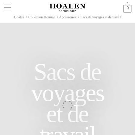
0
Hoalen
/
Collection Homme
/
Accessoires
/
Sacs de voyages et de travail
Sacs de
voyages
et de
travail