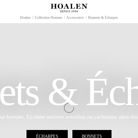
Hoalen
/
Collection Homme
/
Accessoires
/
Bonnets & Écharpes
ets & Éch
ur homme. En laine mérinos extrafine ou cachemire ultra-do
ÉCHARPES
BONNETS