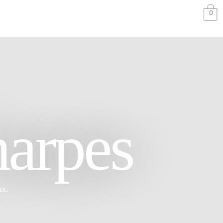
0
arpes
ux.