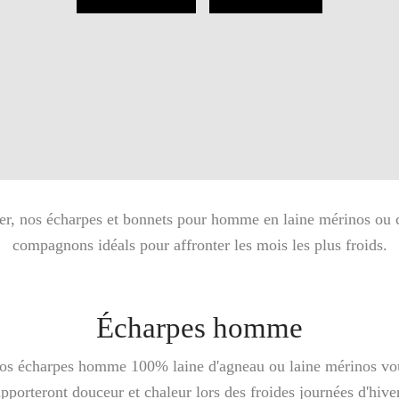
ver, nos écharpes et bonnets pour homme en laine mérinos ou c
compagnons idéals pour affronter les mois les plus froids.
Écharpes homme
os écharpes homme 100% laine d'agneau ou laine mérinos vo
apporteront douceur et chaleur lors des froides journées d'hiver