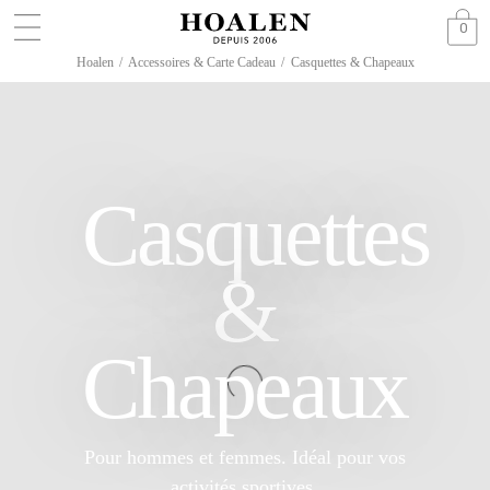
0
Hoalen
/
Accessoires & Carte Cadeau
/
Casquettes & Chapeaux
Casquettes
&
Chapeaux
Pour hommes et femmes. Idéal pour vos
activités sportives.