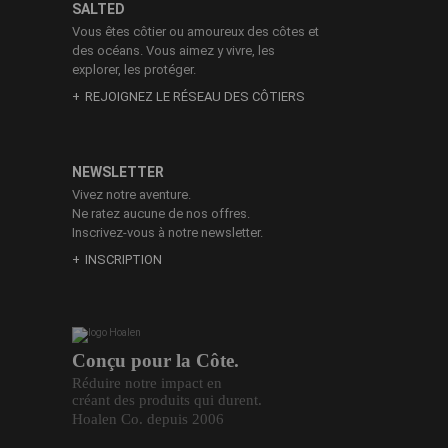
SALTED
Vous êtes côtier ou amoureux des côtes et
des océans. Vous aimez y vivre, les
explorer, les protéger.
REJOIGNEZ LE RÉSEAU DES CÔTIERS
NEWSLETTER
Vivez notre aventure.
Ne ratez aucune de nos offres.
Inscrivez-vous à notre newsletter.
INSCRIPTION
Conçu pour la Côte.
Réduire notre impact en
créant des produits qui durent.
Hoalen Co. depuis 2006