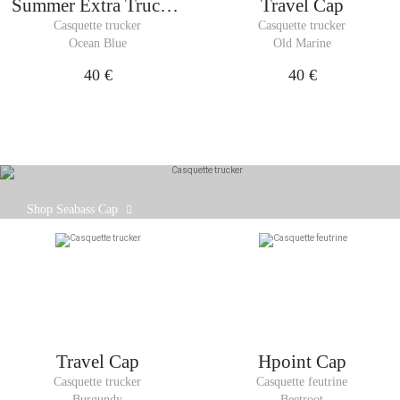
Summer Extra Trucker
Travel Cap
Cap
Casquette trucker
Casquette trucker
Ocean Blue
Old Marine
40 €
40 €
Notre casquette Seabass est conçue pour épouser
Shop Seabass Cap
confortablement votre tête, avec une sangle réglable
à l'arrière.
Travel Cap
Hpoint Cap
Casquette trucker
Casquette feutrine
Burgundy
Beetroot