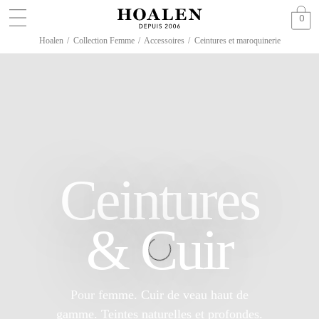
0
Hoalen
/
Collection Femme
/
Accessoires
/
Ceintures et maroquinerie
Ceintures
& Cuir
Pour femme. Cuir de veau haut de
gamme. Teintes naturelles et profondes.