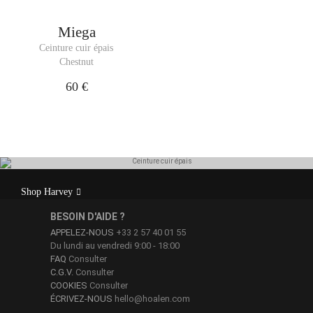
Miega
Ceinture cuir épais
Chestnut
60 €
La ceinture Harvey est un modèle pour homme ou
Shop Harvey
femme confectionné en cuir de veau haut de gamme.
BESOIN D'AIDE ?
APPELEZ-NOUS
+33 2 57 40 01 55
Du lundi au vendredi 9:00 - 18:00
FAQ
Consulter
C.G.V.
Consulter
COOKIES
Consulter
ÉCRIVEZ-NOUS
hello@hoalen.com