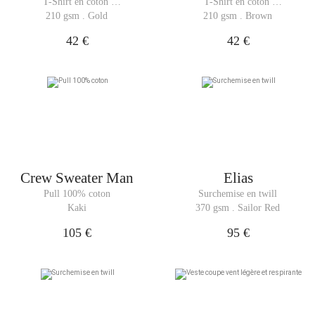
T-Shirt en coton 
T-Shirt en coton 
recyclé
recyclé
210 gsm . Gold
210 gsm . Brown
42 €
42 €
Crew Sweater Man
Elias
Pull 100% coton
Surchemise en twill
Kaki
370 gsm . Sailor Red
105 €
95 €