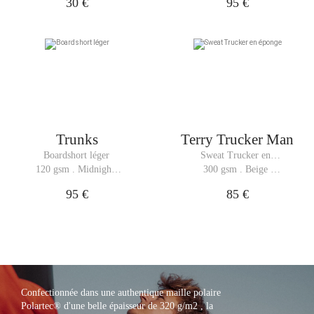
30 €
95 €
Trunks
Terry Trucker Man
Boardshort léger
Sweat Trucker en 
éponge
120 gsm . Midnight 
300 gsm . Beige 
Blue
Melange
95 €
85 €
Confectionnée dans une authentique maille polaire
Polartec® d'une belle épaisseur de 320 g/m2 , la