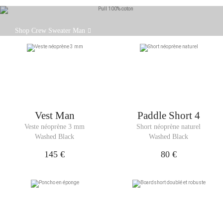
Pensé comme une pièce facile à porter, ce crew
Shop Crew Sweater Man
sweater revisite un classique du vestiaire avec
sobriété.
Vest Man
Paddle Short 4
Veste néoprène 3 mm
Short néoprène naturel
Washed Black
Washed Black
145 €
80 €