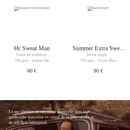
Hc Sweat Man
Summer Extra Sweat
Man
Sweat en molleton 
Sweat ample. 
épais
350 gsm . Indian Ink
370 gsm . Ocean Blue
80 €
80 €
La sur-chemise est une pièce essentielle dans la
garde-robe masculine en raison de sa polyvalence et
de son style intemporel.