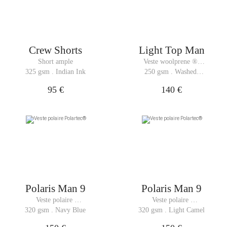
Crew Shorts
Light Top Man
Short ample
Veste woolprene ® 
innovant
325 gsm . Indian Ink
250 gsm . Washed 
Black
95 €
140 €
Polaris Man 9
Polaris Man 9
Veste polaire 
Veste polaire 
Polartec®
Polartec®
320 gsm . Navy Blue
320 gsm . Light Camel