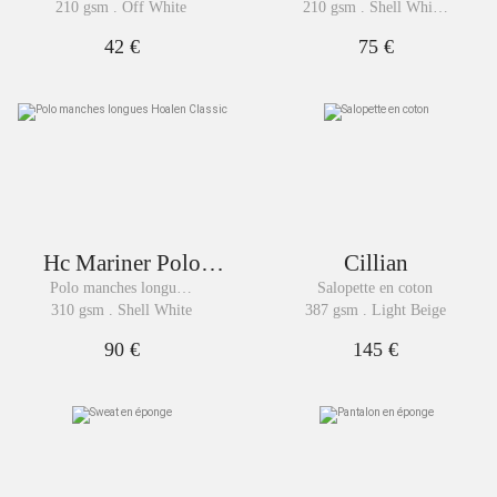
recyclé
rayé
210 gsm . Off White
210 gsm . Shell White 
Stripes
42 €
75 €
Hc Mariner Polo
Cillian
Woman
Polo manches longues 
Salopette en coton
Hoalen Classic
310 gsm . Shell White
387 gsm . Light Beige
90 €
145 €