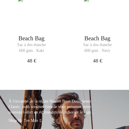
Beach Bag
Beach Bag
Sac à dos étanche
Sac à dos étanche
660 gsm . Kaki
660 gsm . Navy
48 €
48 €
À l'occasion de la régate Hoalen Brest Douarnenez
Classic, nous sommes fiers de vous présenter notre
nouveau t-shirt en édition limitée, arborant le logo
de cet événement.
Shop Hc Tee Man