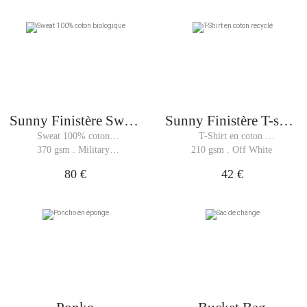
Sunny Finistère Sweat
Sunny Finistère T-shirt
Man
Man
Sweat 100% coton 
T-Shirt en coton 
biologique 
recyclé
370 gsm . Military 
210 gsm . Off White
Green
80 €
42 €