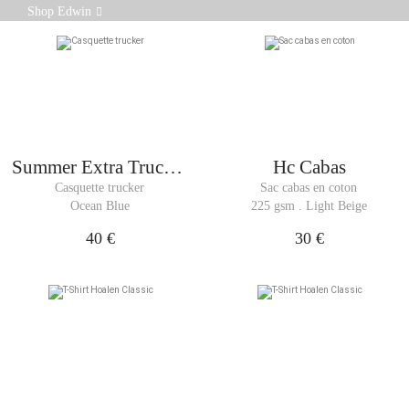
Douces, respirantes et résistantes, ces chaussettes en
Shop Edwin
coton sont conçues pour allier confort et durabilité.
Summer Extra Trucker
Hc Cabas
Cap
Casquette trucker
Sac cabas en coton
Ocean Blue
225 gsm . Light Beige
40 €
30 €