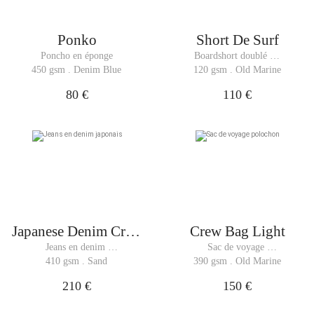
Ponko
Short De Surf
Poncho en éponge
Boardshort doublé et 
robuste
450 gsm . Denim Blue
120 gsm . Old Marine
80 €
110 €
Japanese Denim Crew
Crew Bag Light
Pants Man
Jeans en denim 
Sac de voyage 
japonais
polochon
410 gsm . Sand
390 gsm . Old Marine
210 €
150 €