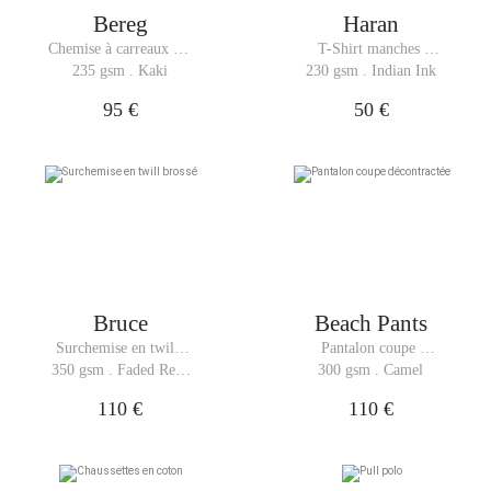
Bereg
Haran
Chemise à carreaux en 
T-Shirt manches 
flanelle
longues épais
235 gsm . Kaki
230 gsm . Indian Ink
95 €
50 €
Bruce
Beach Pants
Surchemise en twill 
Pantalon coupe 
brossé 
décontractée
350 gsm . Faded Red 
300 gsm . Camel
Navy Checks
110 €
110 €