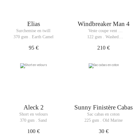
Elias
Windbreaker Man 4
Surchemise en twill
Veste coupe vent 
légère et respirante
370 gsm . Earth Camel
122 gsm . Washed 
Black
95 €
210 €
Aleck 2
Sunny Finistère Cabas
Short en velours
Sac cabas en coton
370 gsm . Sand
225 gsm . Old Marine
100 €
30 €