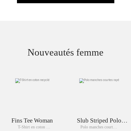
Nouveautés femme
Fins Tee Woman
Slub Striped Polo
Woman
T-Shirt en coton 
Polo manches courtes 