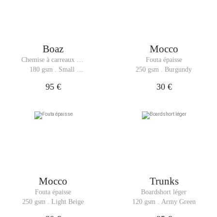
Boaz
Mocco
Chemise à carreaux en 
Fouta épaisse
flanelle
180 gsm . Small 
250 gsm . Burgundy
Brown Check
95 €
30 €
Mocco
Trunks
Fouta épaisse
Boardshort léger
250 gsm . Light Beige
120 gsm . Army Green