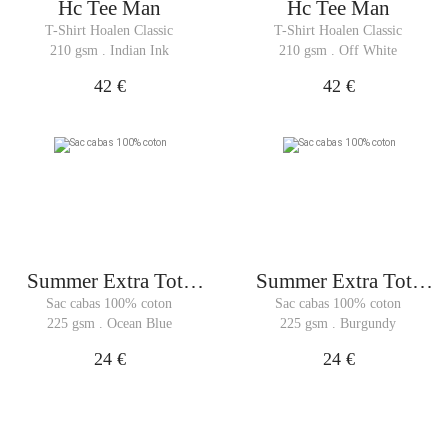
Hc Tee Man
Hc Tee Man
T-Shirt Hoalen Classic
T-Shirt Hoalen Classic
210 gsm . Indian Ink
210 gsm . Off White
42 €
42 €
Summer Extra Tote
Summer Extra Tote
Bag
Bag
Sac cabas 100% coton
Sac cabas 100% coton
225 gsm . Ocean Blue
225 gsm . Burgundy
24 €
24 €