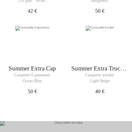
210 gsm . Straw 
Burgundy
Yellow
42 €
50 €
Summer Extra Cap
Summer Extra Trucker
Cap
Casquette 6 panneaux
Casquette trucker
Ocean Blue
Light Beige
50 €
40 €