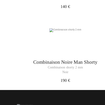
140 €
Combinaison
Noire Man Shorty
Combinaison shorty 2 mm
Noir
190 €