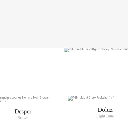
Aide sur les tailles
Mesures indiquées en cm
mesure avec un mètre ruban, à même la peau, tout autour de votre poitrin
nt le mètre très légèrement lâche et en le maintenant bien à l’horizontal.
TOU
Doluz
Desper
Light Blue
Brown