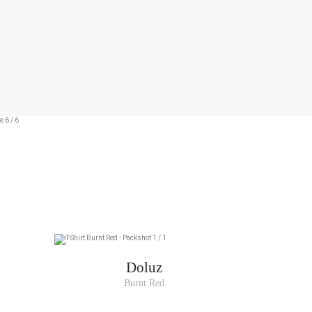
e, à l'endroit le
R DE POITRINE
89-92
93-96
97-100
101-105
106-111
Doluz
Burnt Red
112-117