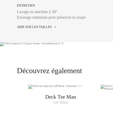
ENTRETIEN
Lavage en machine à 30°
Essorage minimum pour préserver la coupe
AIDE SUR LES TAILLES
Tour de poitrine :
Se 
plus large, en laissa
XS
Découvrez également
S
M
L
XL
Deck Tee Man
Off White
XXL