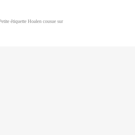
XS
mesure avec un mètre ruban, à même la peau, tout autour de votre poitrin
nt le mètre très légèrement lâche et en le maintenant bien à l’horizontal.
S
Petite étiquette Hoalen cousue sur
TOU
M
L
XL
XXL
XXXL