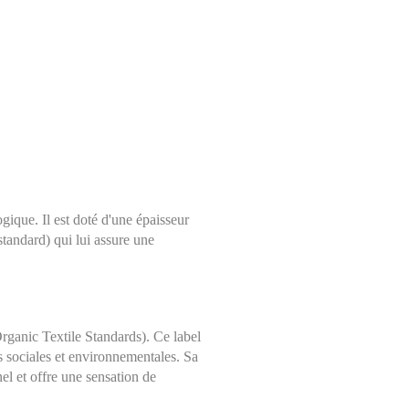
ique. Il est doté d'une épaisseur
tandard) qui lui assure une
Organic Textile Standards). Ce label
Choisissez une taille
s sociales et environnementales. Sa
Aide sur les tailles
el et offre une sensation de
Mesures indiquées en cm