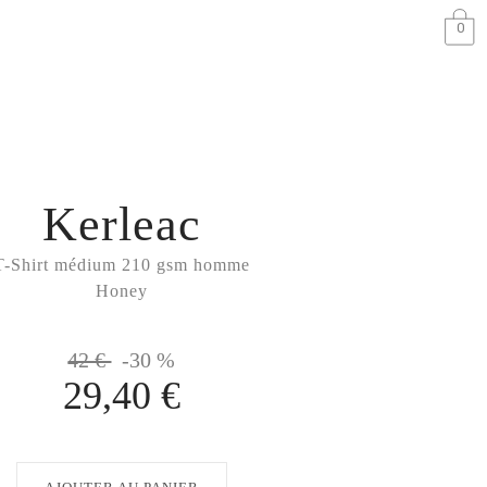
0
Kerleac
T-Shirt médium 210 gsm homme
Honey
42 €
-30 %
29,40 €