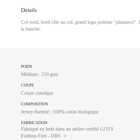
Tour de poitrine :
Se 
Détails
plus large, en laissa
Col rond, bord côte au col, grand logo poitrine "plaisance". 
la hanche.
XS
S
POIDS
M
Médium : 210 gsm
L
COUPE
XL
Coupe classique
XXL
COMPOSITION
Jersey flammé : 100% coton biologique
FABRICATION
Fabriqué en Inde dans un atelier certifié GOTS
Fashion First - DBS