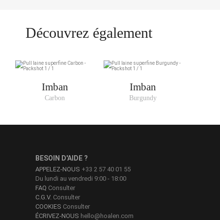
Découvrez également
Imban
Imban
Carbon
Burgundy
BESOIN D'AIDE ?
APPELEZ-NOUS
+33 2 57 40 01 55
Du lundi au vendredi 9:00 - 18:00
FAQ
Consulter
C.G.V.
Consulter
COOKIES
Consulter
ÉCRIVEZ-NOUS
hello@hoalen.com