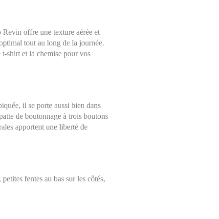
Revin offre une texture aérée et
 optimal tout au long de la journée.
 t-shirt et la chemise pour vos
Choisissez une taille
Aide sur les tailles
iquée, il se porte aussi bien dans
Mesures indiquées en cm
 patte de boutonnage à trois boutons
S
rales apportent une liberté de
mesure avec un mètre ruban, à même la peau, tout autour de votre poitrin
nt le mètre très légèrement lâche et en le maintenant bien à l’horizontal.
M
TOU
etites fentes au bas sur les côtés,
L