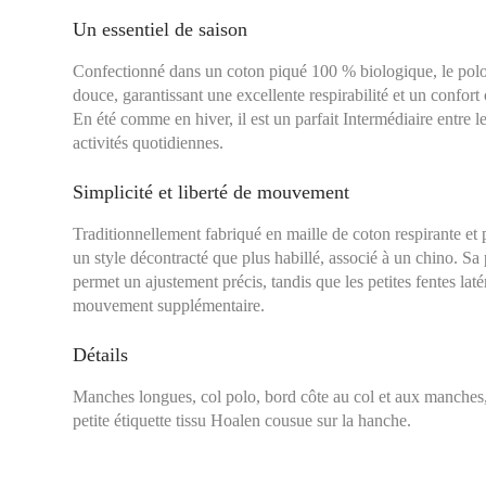
Un essentiel de saison
Confectionné dans un coton piqué 100 % biologique, le polo 
douce, garantissant une excellente respirabilité et un confort
En été comme en hiver, il est un parfait Intermédiaire entre le
activités quotidiennes.
Simplicité et liberté de mouvement
Traditionnellement fabriqué en maille de coton respirante et p
un style décontracté que plus habillé, associé à un chino. Sa
permet un ajustement précis, tandis que les petites fentes laté
Tour de poitrine :
Se 
mouvement supplémentaire.
plus large, en laissa
Détails
Manches longues, col polo, bord côte au col et aux manches, p
petite étiquette tissu Hoalen cousue sur la hanche.
XS
S