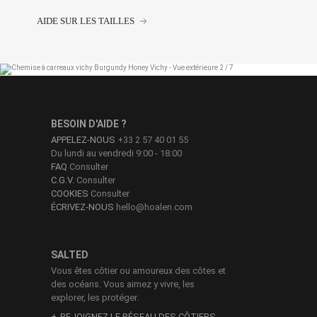
AIDE SUR LES TAILLES
BESOIN D'AIDE ?
APPELEZ-NOUS
+33 2 57 40 01 55
Du lundi au vendredi 9:00 - 18:00
FAQ
Consulter
C.G.V.
Consulter
COOKIES
Consulter
ÉCRIVEZ-NOUS
hello@hoalen.com
SALTED
Vous êtes côtier ou amoureux des côtes et
des océans. Vous aimez y vivre, les
explorer, les protéger.
REJOIGNEZ LE RÉSEAU DES CÔTIERS