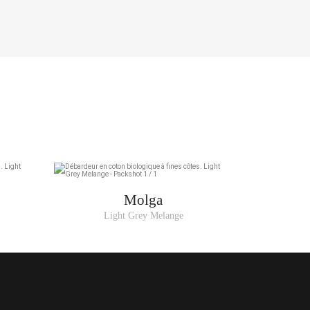
83-86
87-90
91-94
95-98
99-102
Molga
Light Grey Melange