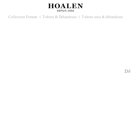
Collection Femme
T-shirts & Débardeurs
T-shirts unis & débardeurs
􀆊
􀆊
Dé