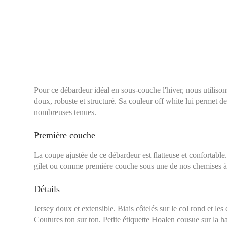
Pour ce débardeur idéal en sous-couche l'hiver, nous utilison
doux, robuste et structuré. Sa couleur off white lui permet de
nombreuses tenues.
Première couche
La coupe ajustée de ce débardeur est flatteuse et confortable
gilet ou comme première couche sous une de nos chemises à
Détails
Jersey doux et extensible. Biais côtelés sur le col rond et l
Tour de poitrine :
Se 
Coutures ton sur ton. Petite étiquette Hoalen cousue sur la h
plus large, en laissa