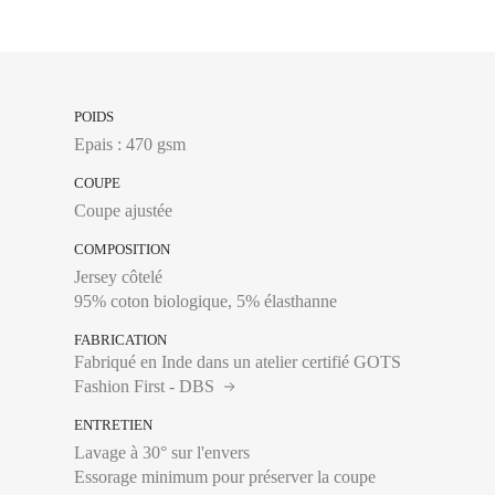
34
POIDS
36
Epais : 470 gsm
38
COUPE
Coupe ajustée
40
COMPOSITION
42
Jersey côtelé
44
95% coton biologique, 5% élasthanne
FABRICATION
Tour de poitrine :
Se 
Fabriqué en Inde dans un atelier certifié GOTS
plus large, en laissa
Fashion First - DBS
ENTRETIEN
Lavage à 30° sur l'envers
Essorage minimum pour préserver la coupe
34