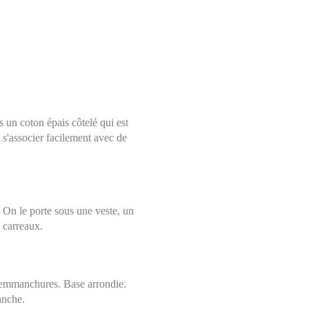
s un coton épais côtelé qui est
 s'associer facilement avec de
. On le porte sous une veste, un
 carreaux.
Choisissez une taille
Aide sur les tailles
Mesures indiquées en cm
36
es emmanchures. Base arrondie.
mesure avec un mètre ruban, à même la peau, tout autour de votre poitrin
anche.
nt le mètre très légèrement lâche et en le maintenant bien à l’horizontal.