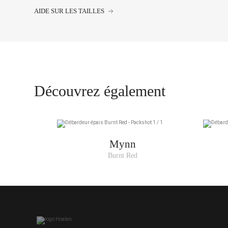
AIDE SUR LES TAILLES
36
38
40
42
44
Découvrez également
Mynn
Burnt Red