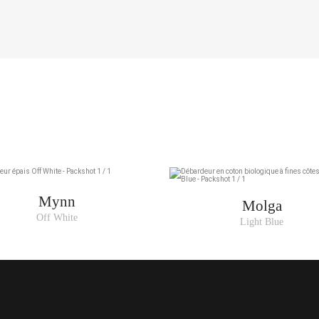
Mynn
Molga
Off White
Light Blue