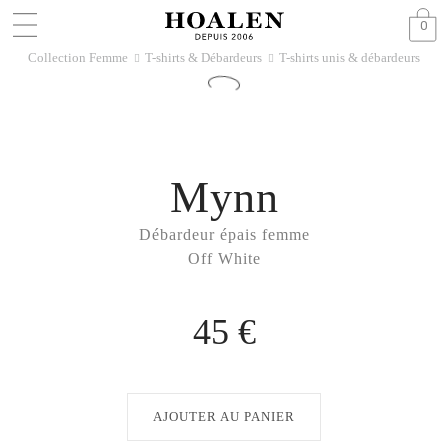
0
Collection Femme
T-shirts & Débardeurs
T-shirts unis & débardeurs
􀆊
􀆊
Mynn
Débardeur épais femme
Off White
45 €
AJOUTER AU PANIER