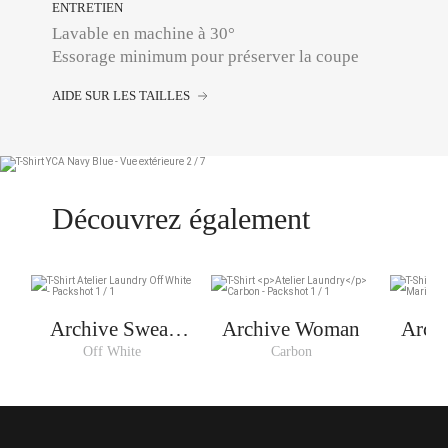
ENTRETIEN
Lavable en machine à 30°
Essorage minimum pour préserver la coupe
AIDE SUR LES TAILLES
Découvrez également
Archive Sweat
Archive Woman
Arch
Woman
Off White
Carbon
O