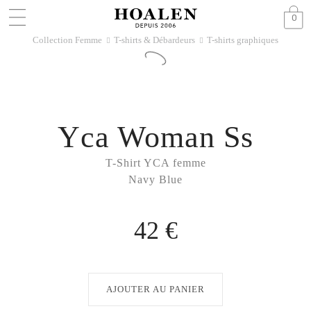
0
Collection Femme
T-shirts & Débardeurs
T-shirts graphiques
􀆊
􀆊
Yca Woman Ss
T-Shirt YCA femme
Navy Blue
42 €
AJOUTER AU PANIER