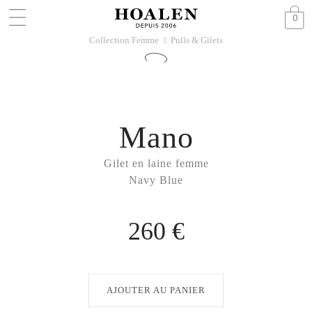
0
Collection Femme
Pulls & Gilets
􀆊
Mano
Gilet en laine femme
Navy Blue
260 €
AJOUTER AU PANIER