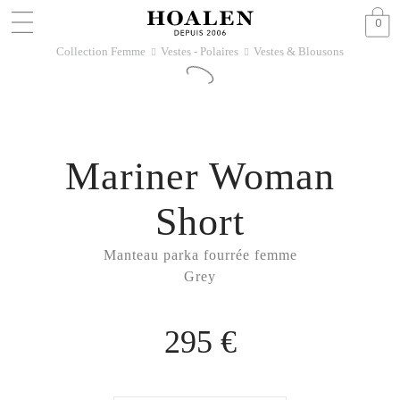
0
Collection Femme
Vestes - Polaires
Vestes & Blousons
􀆊
􀆊
Mariner Woman
Short
Manteau parka fourrée femme
Grey
295 €