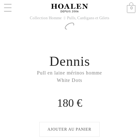
0
Collection Homme
Pulls, Cardigans et Gilets
􀆊
Dennis
Pull en laine mérinos homme
White Dots
180 €
AJOUTER AU PANIER