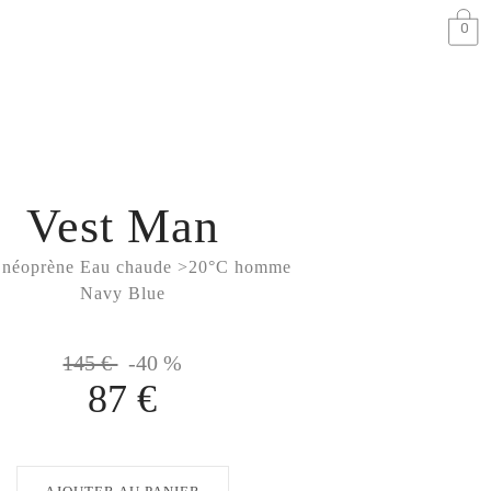
0
Vest Man
 néoprène Eau chaude >20°C homme
Navy Blue
145 €
-40 %
87 €