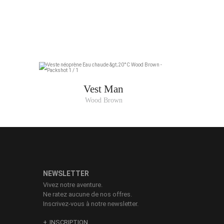
R DE POITRINE
89-92
93-96
97-100
101-105
Vest Man
Wood Brown
106-111
112-117
NEWSLETTER
Vivez notre aventure.
Ne ratez aucune de nos offres.
Inscrivez-vous à notre newsletter.
INSCRIPTION