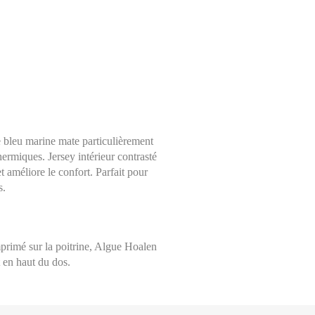
 bleu marine mate particulièrement
thermiques. Jersey intérieur contrasté
t améliore le confort. Parfait pour
s.
Choisissez une taille
Aide sur les tailles
Mesures indiquées en cm
XS
primé sur la poitrine, Algue Hoalen
mesure avec un mètre ruban, à même la peau, tout autour de votre poitrin
 en haut du dos.
nt le mètre très légèrement lâche et en le maintenant bien à l’horizontal.
S