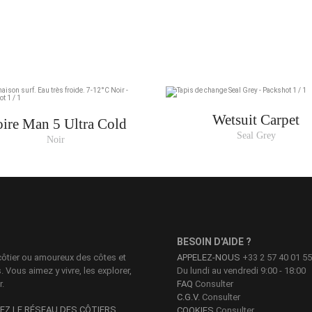
TOU
Wetsuit Carpet
ire Man 5 Ultra Cold
Seal Grey
Noir
BESOIN D'AIDE ?
côtier ou amoureux des côtes et
APPELEZ-NOUS
+33 2 57 40 01 55
 Vous aimez y vivre, les explorer,
Du lundi au vendredi 9:00 - 18:00
r.
FAQ
Consulter
C.G.V.
Consulter
EZ LE RÉSEAU DES CÔTIERS
COOKIES
Consulter