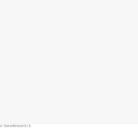
R DE POITRINE
89-92
93-96
97-100
101-105
106-111
112-117
e, à l'endroit le