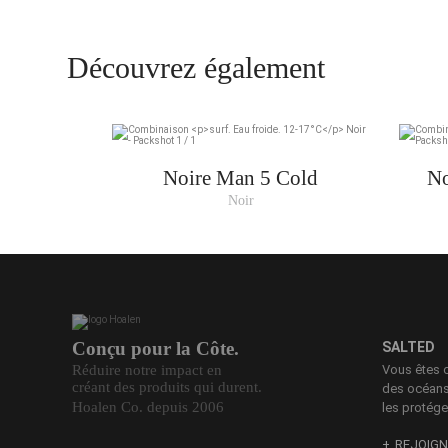
Découvrez également
XS
S
M
L
Noire Man 5 Cold
No
Noir
XL
XXL
Conçu pour la Côte.
SALTED
Réduire notre impact en
Vous êtes 
créant des produits qui durent.
des océans.
Hoalen Co. depuis 2006
les protége
REJOIGN