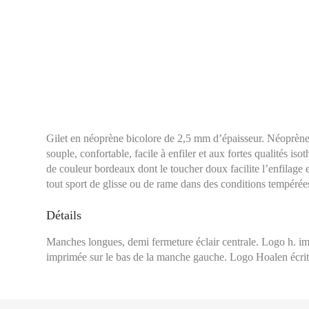
Gilet en néoprène bicolore de 2,5 mm d’épaisseur. Néoprène
souple, confortable, facile à enfiler et aux fortes qualités iso
de couleur bordeaux dont le toucher doux facilite l’enfilage e
tout sport de glisse ou de rame dans des conditions tempérée
Détails
Manches longues, demi fermeture éclair centrale. Logo h. im
Tour de poitrine :
Se 
imprimée sur le bas de la manche gauche. Logo Hoalen écrit
plus large, en laissa