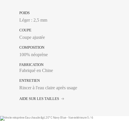
XS
POIDS
Léger : 2,5 mm
S
COUPE
M
Coupe ajustée
L
COMPOSITION
XL
100% néoprène
XXL
FABRICATION
Fabriqué en Chine
ENTRETIEN
Rincer à l'eau claire après usage
AIDE SUR LES TAILLES
Tour de poitrine :
Se 
plus large, en laissa