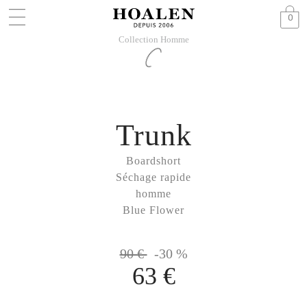
0
Collection Homme
Trunk
Boardshort
Séchage rapide
homme
Blue Flower
90 €
-30 %
63 €