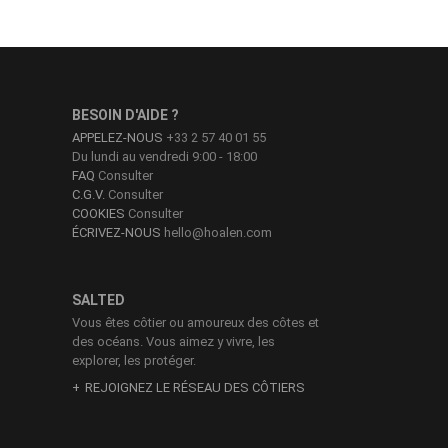
BESOIN D'AIDE ?
APPELEZ-NOUS
+33 2 57 40 01 55
Du lundi au vendredi 9:00 - 18:00
FAQ
Consulter
C.G.V.
Consulter
COOKIES
Consulter
ÉCRIVEZ-NOUS
hello@hoalen.com
SALTED
Vous êtes côtier ou amoureux des côtes et
des océans. Vous aimez y vivre, les
explorer, les protéger.
REJOIGNEZ LE RÉSEAU DES CÔTIERS