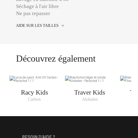
Séchage à l'air libre
Ne pas repasser
AIDE SUR LES TAILLES
Découvrez également
Racy Kids
Traver Kids
Tr
Carbon
Alohalen
R
BESOIN D'AIDE ?