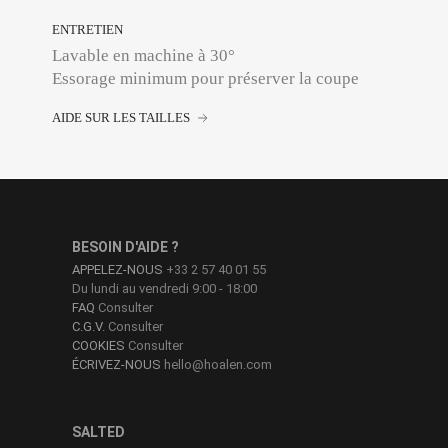
ENTRETIEN
Lavable en machine à 30°
Essorage minimum pour préserver la coupe
AIDE SUR LES TAILLES
BESOIN D'AIDE ?
APPELEZ-NOUS
+33 2 57 40 01 55
Du lundi au vendredi 9:00 - 18:00
FAQ
Consulter
C.G.V.
Consulter
COOKIES
Consulter
ÉCRIVEZ-NOUS
hello@hoalen.com
SALTED