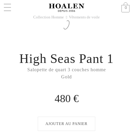
0
Collection Homme
Vêtements de voile
􀆊
High Seas Pant 1
Salopette de quart 3 couches homme
Gold
480 €
AJOUTER AU PANIER