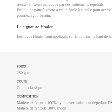
résister à l’usure provoqué par des frottements répétitifs.
Enfin, une patte à velcro a été intégrée à la taille pour accro
pourriez avoir besoin.
La signature Hoalen
Les logos Hoalen sont appliqués sur la poitrine, le haut de ja
POIDS
Tour de taille :
Se mes
280 gsm
où se pose la ceintur
COUPE
Entrejambe :
Se mesu
Coupe classique
intérieure, de la cou
COMPOSITION
Matière extérieure: 100% nylon avec traitement déperlant
FRANCE
Matière de renfort: 100% nylon