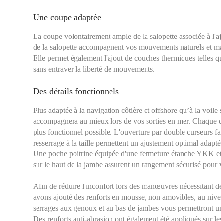
Une coupe adaptée
La coupe volontairement ample de la salopette associée à l'ajo
de la salopette accompagnent vos mouvements naturels et ma
Elle permet également l'ajout de couches thermiques telles qu
sans entraver la liberté de mouvements.
Des détails fonctionnels
Plus adaptée à la navigation côtière et offshore qu’à la voile 
accompagnera au mieux lors de vos sorties en mer. Chaque déta
plus fonctionnel possible. L'ouverture par double curseurs faci
resserrage à la taille permettent un ajustement optimal adapt
Une poche poitrine équipée d'une fermeture étanche YKK et
sur le haut de la jambe assurent un rangement sécurisé pour 
Afin de réduire l'inconfort lors des manœuvres nécessitant d
avons ajouté des renforts en mousse, non amovibles, au niv
serrages aux genoux et au bas de jambes vous permettront u
Des renforts anti-abrasion ont également été appliqués sur les 