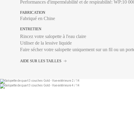
S
Performances d'imperméabilité et de respirabilité: WP:10
S
FABRICATION
Fabriqué en Chine
M
ENTRETIEN
M
Rincez votre salopette à l'eau claire
Utiliser de la lessive liquide
M
Faire sécher votre salopette uniquement sur un fil ou un por
L
Tour de taille :
Se mes
AIDE SUR LES TAILLES
où se pose la ceintur
L
Entrejambe :
Se mesu
intérieure, de la cou
XL
XL
FRANCE
XXL
S
S
M