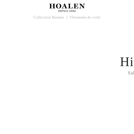
Collection Homme
Vêtements de voile
􀆊
Hi
Sa