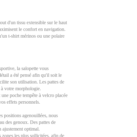
ut d'un tissu extensible sur le haut
ximisent le confort en navigation.
'un t-shirt mérinos ou une polaire
sportive, la salopette vous
il a été pensé afin qu'il soit le
lite son utilisation. Les pattes de
é à votre morphologie.
 une poche tempête à velcro placée
vos effets personnels.
es positions agenouillées, nous
eau des genoux. Des pattes de
n ajustement optimal.
zones les plus sollicitées, afin de