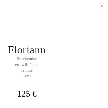
0
Floriann
Surchemise
en twill épais
femme
Camel
125 €