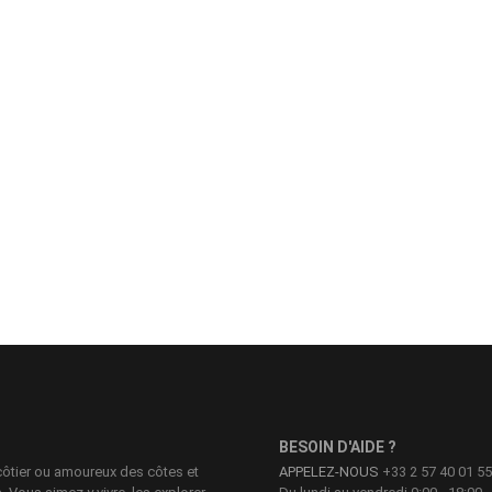
BESOIN D'AIDE ?
côtier ou amoureux des côtes et
APPELEZ-NOUS
+33 2 57 40 01 55