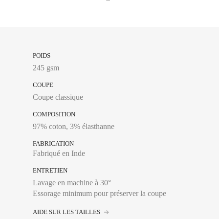
POIDS
245 gsm
COUPE
Coupe classique
COMPOSITION
97% coton, 3% élasthanne
FABRICATION
Fabriqué en Inde
ENTRETIEN
Lavage en machine à 30°
Tour de poitrine :
Se 
Essorage minimum pour préserver la coupe
plus large, en laissa
AIDE SUR LES TAILLES