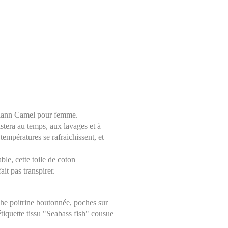
oriann Camel pour femme.
istera au temps, aux lavages et à
 températures se rafraichissent, et
ble, cette toile de coton
it pas transpirer.
he poitrine boutonnée, poches sur
étiquette tissu "Seabass fish" cousue