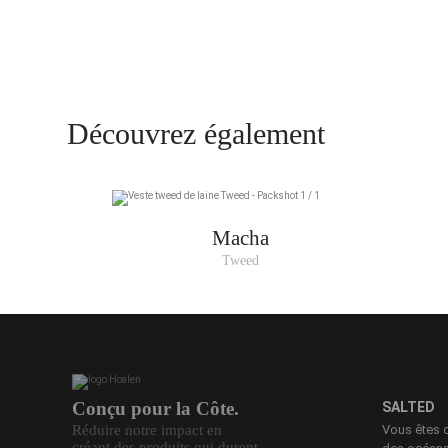
Découvrez également
Macha
Tweed
Conçu pour la Côte.
SALTED
Réduire notre impact en
Vous êtes 
créant des produits qui durent.