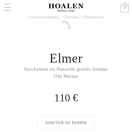
0
Collection Homme
Chemises
Surchemises
􀆊
􀆊
Elmer
Surchemise en flannelle grattée homme
Old Marine
110 €
AJOUTER AU PANIER