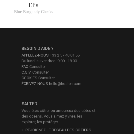
Elis
Blue Burgundy Checks
BESOIN D'AIDE ?
APPELEZ-NOUS
+33 2 57 40 01 55
Du lundi au vendredi 9:00 - 18:00
FAQ
Consulter
C.G.V.
Consulter
COOKIES
Consulter
ÉCRIVEZ-NOUS
hello@hoalen.com
SALTED
Vous êtes côtier ou amoureux des côtes et
des océans. Vous aimez y vivre, les
explorer, les protéger.
REJOIGNEZ LE RÉSEAU DES CÔTIERS