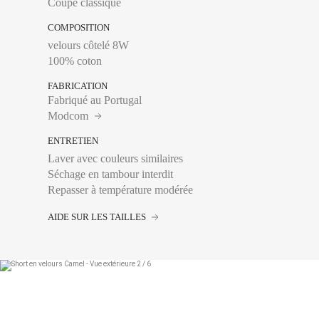
Coupe classique
COMPOSITION
velours côtelé 8W
Tour de taille :
Se mes
100% coton
où se pose la ceintur
FABRICATION
Fabriqué au Portugal
FRANCE
Modcom
S
ENTRETIEN
M
Laver avec couleurs similaires
Séchage en tambour interdit
L
Repasser à température modérée
XL
AIDE SUR LES TAILLES
XXL