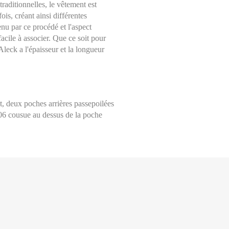
raditionnelles, le vêtement est
ois, créant ainsi différentes
enu par ce procédé et l'aspect
facile à associer. Que ce soit pour
leck a l'épaisseur et la longueur
t, deux poches arrières passepoilées
006 cousue au dessus de la poche
Choisissez une taille
Aide sur les tailles