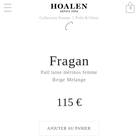
0
Collection Femme
Pulls & Gilets
􀆊
Fragan
Pull laine mérinos femme
Beige Melange
115 €
AJOUTER AU PANIER