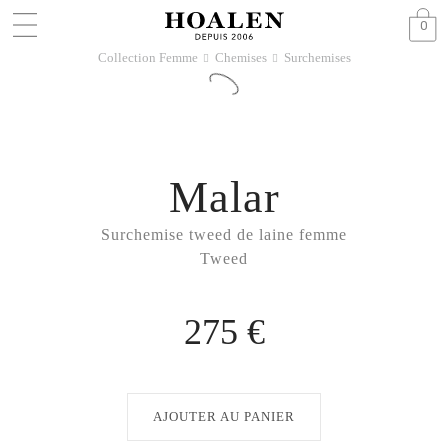
0
Collection Femme
Chemises
Surchemises
􀆊
􀆊
Malar
Surchemise tweed de laine femme
Tweed
275 €
AJOUTER AU PANIER