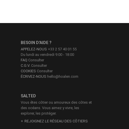
BESOIN D'AIDE ?
APPELEZ-NOUS
+33 2 57 40 01 55
Du lundi au vendredi 9:00 - 18:00
FAQ
Consulter
C.G.V.
Consulter
COOKIES
Consulter
ÉCRIVEZ-NOUS
hello@hoalen.com
SALTED
Vous êtes côtier ou amoureux des côtes et
des océans. Vous aimez y vivre, les
explorer, les protéger.
REJOIGNEZ LE RÉSEAU DES CÔTIERS