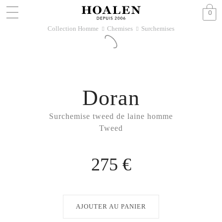
0
Collection Homme
Chemises
Surchemises
􀆊
􀆊
Doran
Surchemise tweed de laine homme
Tweed
275 €
AJOUTER AU PANIER