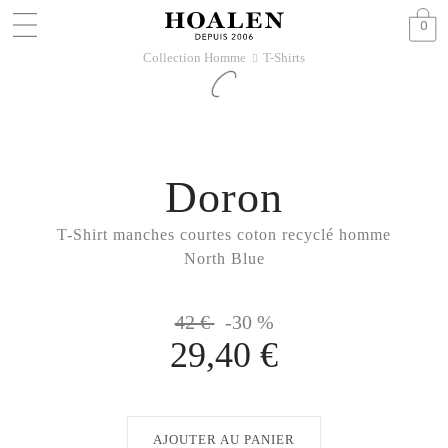
0
Collection Homme
T-Shirts
􀆊
Doron
T-Shirt manches courtes coton recyclé homme
North Blue
42 €
-30 %
29,40 €
AJOUTER AU PANIER