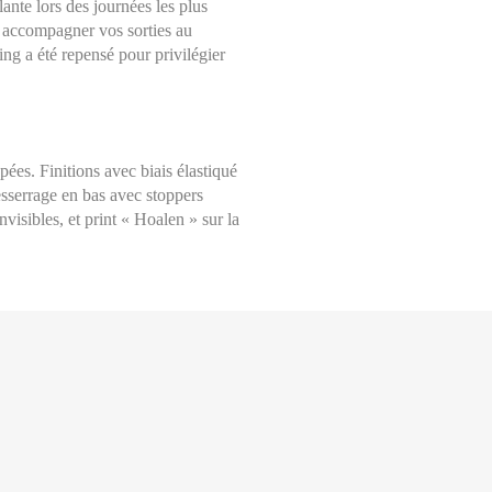
ante lors des journées les plus
r accompagner vos sorties au
ing a été repensé pour privilégier
ées. Finitions avec biais élastiqué
esserrage en bas avec stoppers
nvisibles, et print « Hoalen » sur la
Choisissez une taille
Aide sur les tailles
Mesures indiquées en cm
36
mesure avec un mètre ruban, à même la peau, tout autour de votre poitrin
nt le mètre très légèrement lâche et en le maintenant bien à l’horizontal.