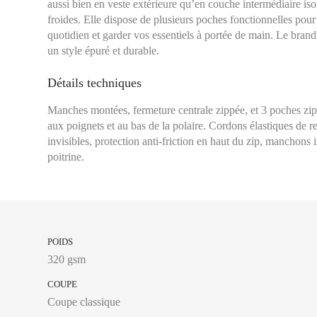
aussi bien en veste extérieure qu’en couche intermédiaire isol
froides. Elle dispose de plusieurs poches fonctionnelles pou
quotidien et garder vos essentiels à portée de main. Le brand
un style épuré et durable.
Détails techniques
Manches montées, fermeture centrale zippée, et 3 poches zipp
aux poignets et au bas de la polaire. Cordons élastiques de r
invisibles, protection anti-friction en haut du zip, manchons i
poitrine.
POIDS
320 gsm
COUPE
Tour de poitrine :
Se 
Coupe classique
plus large, en laissa