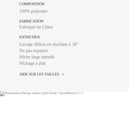
COMPOSITION
100% polyester
FABRICATION
34
Fabriqué en Chine
36
ENTRETIEN
Lavage délicat en machine à 30°
38
Ne pas repasser
40
Sèche linge interdit
Séchage à plat
42
AIDE SUR LES TAILLES
44
Tour de poitrine :
Se 
plus large, en laissa