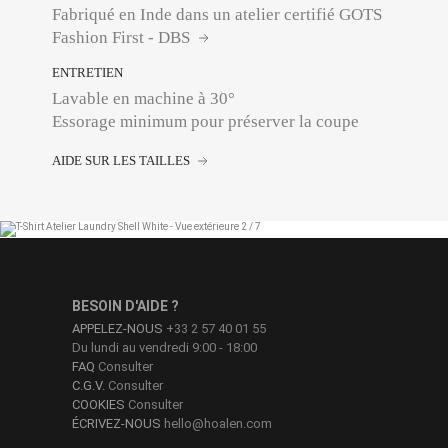
Fabriqué en Inde dans un atelier certifié GOTS
Fashion First - DBS
ENTRETIEN
Lavable en machine à 30°
Essorage minimum pour préserver la coupe
AIDE SUR LES TAILLES
BESOIN D'AIDE ?
APPELEZ-NOUS
+33 2 57 40 01 55
Du lundi au vendredi 9:00 - 18:00
FAQ
Consulter
C.G.V.
Consulter
COOKIES
Consulter
ÉCRIVEZ-NOUS
hello@hoalen.com