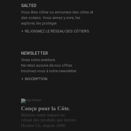
SALTED
Vous êtes côtier ou amoureux des côtes et
des océans. Vous aimez y vivre, les
explorer, les protéger.
REJOIGNEZ LE RÉSEAU DES CÔTIERS
NEWSLETTER
Vivez notre aventure.
Ne ratez aucune de nos offres.
Inscrivez-vous à notre newsletter.
INSCRIPTION
Conçu pour la Côte.
Réduire notre impact en
créant des produits qui durent.
Hoalen Co. depuis 2006