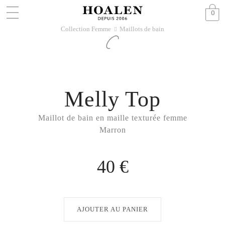
0
Collection Femme
Maillots de bain
􀆊
Melly Top
Maillot de bain en maille texturée femme
Marron
40 €
AJOUTER AU PANIER