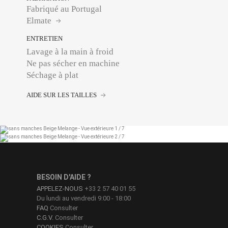
Fabriqué au Portugal
Elmate
ENTRETIEN
Lavage à la main à froid
Ne pas sécher en machine
Séchage à plat
AIDE SUR LES TAILLES
BESOIN D'AIDE ?
APPELEZ-NOUS
+33 2 57 40 01 55
Du lundi au vendredi 9:00 - 18:00
FAQ
Consulter
C.G.V.
Consulter
COOKIES
Consulter