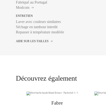
40
Tour de taille :
Se mes
Fabriqué au Portugal
étroit, en général à 
Modcom
40 Long
l’horizontal.
ENTRETIEN
Tour de hanches :
Se
42
Laver avec couleurs similaires
plus large, en laissa
44
Séchage en tambour interdit
Entrejambe :
Se mesu
Repasser à température modérée
intérieure, de la cou
AIDE SUR LES TAILLES
34
36
36 Long
Découvrez également
38
38 Long
40
Fabre