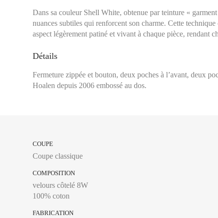
Dans sa couleur Shell White, obtenue par teinture « garment 
Tour de taille :
Se mes
nuances subtiles qui renforcent son charme. Cette technique
étroit, en général à 
aspect légèrement patiné et vivant à chaque pièce, rendant 
l’horizontal.
Tour de hanches :
Se
Détails
plus large, en laissa
Fermeture zippée et bouton, deux poches à l’avant, deux poch
Entrejambe :
Se mesu
Hoalen depuis 2006 embossé au dos.
intérieure, de la cou
34
COUPE
36
Coupe classique
36 Long
COMPOSITION
velours côtelé 8W
38
100% coton
38 Long
FABRICATION