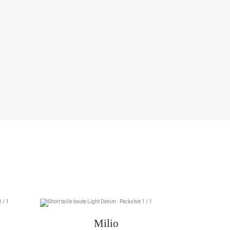
72.5
l'endroit le plus
maintenant bien à
78
, à l'endroit le
78
78
le pli de la jambe
ENTREJAMBE
72.5
72.5
78
72.5
78
72.5
Milio