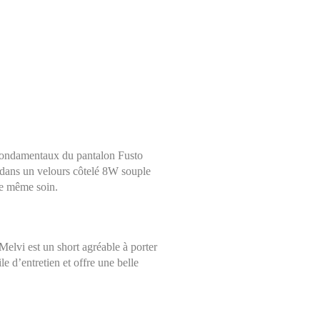
s fondamentaux du pantalon Fusto
é dans un velours côtelé 8W souple
le même soin.
Melvi est un short agréable à porter
le d’entretien et offre une belle
Choisissez une taille
Aide sur les tailles