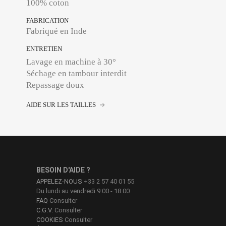
100% coton
FABRICATION
Fabriqué en Inde
ENTRETIEN
Lavage en machine à 30°
Séchage en tambour interdit
Repassage doux
AIDE SUR LES TAILLES
BESOIN D'AIDE ?
APPELEZ-NOUS
+33 2 57 40 01 55
Du lundi au vendredi 9:00 - 18:00
FAQ
Consulter
C.G.V.
Consulter
COOKIES
Consulter