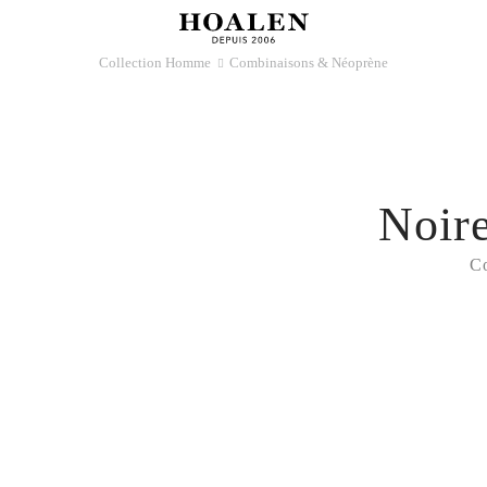
Collection Homme
Combinaisons & Néoprène
􀆊
Noir
C