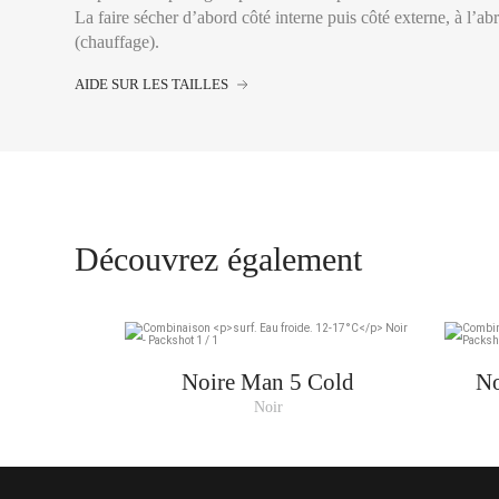
La faire sécher d’abord côté interne puis côté externe, à l’ab
(chauffage).
AIDE SUR LES TAILLES
XS
S
M
Découvrez également
ML
L
XL
XXL
Noire Man 5 Cold
No
Noir