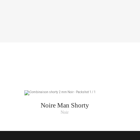
POIDS
57 - 61
61 - 68
70 - 77
75 - 82
79 - 86
86 - 93
93 - 100
Noire Man Shorty
Noir