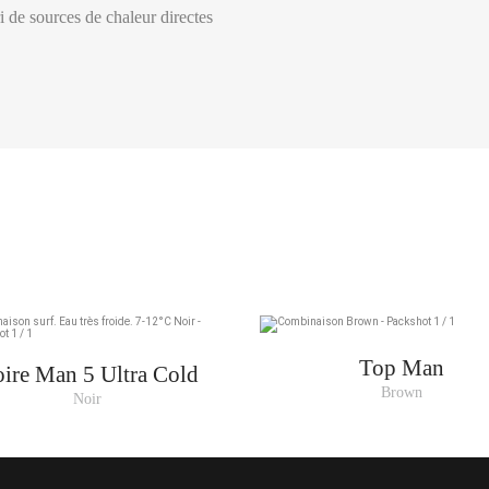
ri de sources de chaleur directes
TOUR DE
TAILLE
TOUR DE TAILLE :
POITRINE
162 - 168
90
73.5
168 - 173
94
77.5
173 - 178
99
82.5
175 - 180
101.5
85
178 - 183
104
87.5
180 - 188
109
93
183 - 191
114
98
Top Man
ire Man 5 Ultra Cold
Brown
Noir