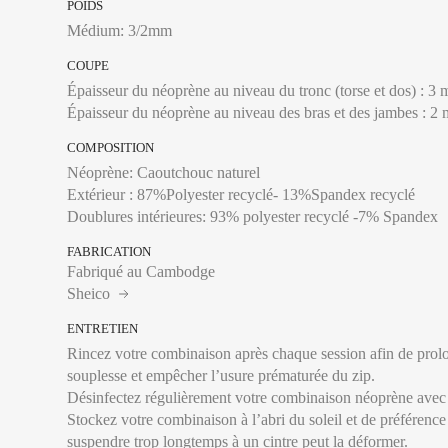
POIDS
XS
Médium: 3/2mm
S
COUPE
Épaisseur du néoprène au niveau du tronc (torse et dos) : 3
M
Épaisseur du néoprène au niveau des bras et des jambes : 2
ML
COMPOSITION
L
Néoprène: Caoutchouc naturel
Extérieur : 87%Polyester recyclé- 13%Spandex recyclé
XL
XXL
FABRICATION
Fabriqué au Cambodge
Sheico
Si votre taille et vo
ENTRETIEN
à votre poids.
Rincez votre combinaison après chaque session afin de prolo
Tour de poitrine :
Se 
souplesse et empêcher l’usure prématurée du zip.
plus large, en laissa
Désinfectez régulièrement votre combinaison néoprène avec
Tour de taille :
Se mes
Stockez votre combinaison à l’abri du soleil et de préférence
étroit, en général à 
suspendre trop longtemps à un cintre peut la déformer.
l’horizontal.