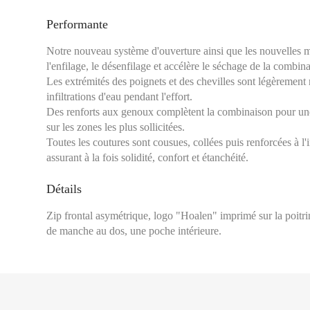
Performante
Notre nouveau système d'ouverture ainsi que les nouvelles mat
l'enfilage, le désenfilage et accélère le séchage de la combin
Les extrémités des poignets et des chevilles sont légèrement 
infiltrations d'eau pendant l'effort.
Des renforts aux genoux complètent la combinaison pour une 
sur les zones les plus sollicitées.
Toutes les coutures sont cousues, collées puis renforcées à l'in
Si votre taille et vo
assurant à la fois solidité, confort et étanchéité.
à votre poids.
Tour de poitrine :
Se 
Détails
plus large, en laissa
Tour de taille :
Se mes
Zip frontal asymétrique, logo "Hoalen" imprimé sur la poitr
étroit, en général à 
de manche au dos, une poche intérieure.
l’horizontal.