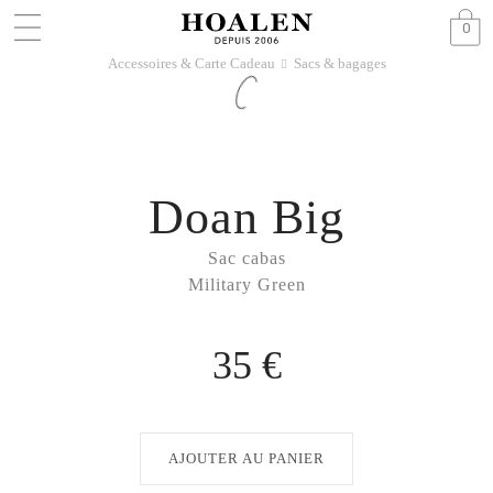
0
Accessoires & Carte Cadeau
Sacs & bagages
􀆊
Doan Big
Sac cabas
Military Green
35 €
AJOUTER AU PANIER