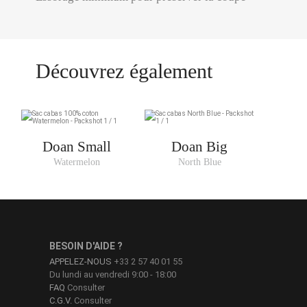
Découvrez également
Doan Small
Doan Big
Watermelon
North Blue
BESOIN D'AIDE ?
APPELEZ-NOUS
+33 2 57 40 01 55
Du lundi au vendredi 9:00 - 18:00
FAQ
Consulter
C.G.V.
Consulter