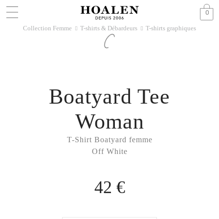
0
Collection Femme
T-shirts & Débardeurs
T-shirts graphiques
􀆊
􀆊
Boatyard Tee
Woman
T-Shirt Boatyard femme
Off White
42 €