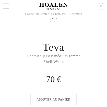
0
Collection Femme
Chemises
Chemises
􀆊
􀆊
Teva
Chemise jersey médium femme
Shell White
70 €
AJOUTER AU PANIER