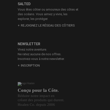
SALTED
Vous êtes côtier ou amoureux des côtes et
des océans. Vous aimez y vivre, les
explorer, les protéger.
REJOIGNEZ LE RÉSEAU DES CÔTIERS
NEWSLETTER
Vivez notre aventure.
Ne ratez aucune de nos offres.
Inscrivez-vous à notre newsletter.
INSCRIPTION
Conçu pour la Côte.
Réduire notre impact en
créant des produits qui durent.
Hoalen Co. depuis 2006