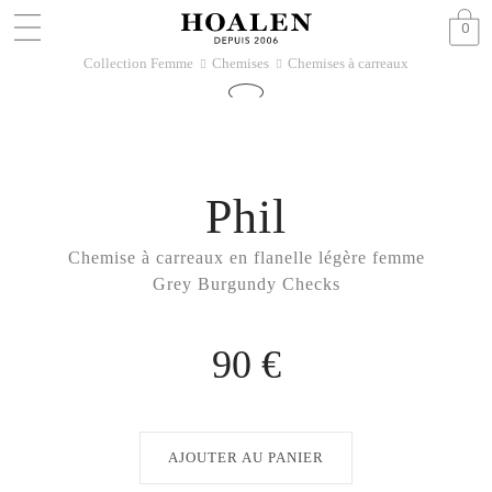
0
Collection Femme
Chemises
Chemises à carreaux
􀆊
􀆊
Phil
Chemise à carreaux en flanelle légère femme
Grey Burgundy Checks
90 €
AJOUTER AU PANIER