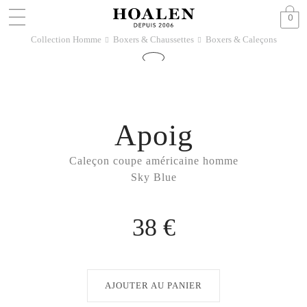
0
Collection Homme
Boxers & Chaussettes
Boxers & Caleçons
􀆊
􀆊
Apoig
Caleçon coupe américaine homme
Sky Blue
38 €
AJOUTER AU PANIER