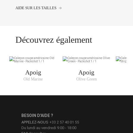
AIDE SUR LES TAILLES
Découvrez également
Apoig
Apoig
Old Marine
Olive Green
Gr
BESOIN D'AIDE ?
APPELEZ-NOUS
+33 2 57 40 01 55
Du lundi au vendredi 9:00 - 18:00