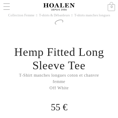
0
Collection Femme
T-shirts & Débardeurs
T-shirts manches longues
􀆊
􀆊
Hemp Fitted Long
Sleeve Tee
T-Shirt manches longues coton et chanvre
femme
Off White
55 €