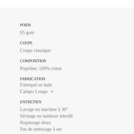
l’horizontal.
Tour de hanches :
Se
plus large, en laissa
Entrejambe :
Se mesu
POIDS
intérieure, de la cou
95 gsm
COUPE
Coupe classique
34
COMPOSITION
Popeline: 100% coton
36
FABRICATION
36 Long
Fabriqué en Inde
Campo Longo
38
Tour de taille :
Se mes
étroit, en général à 
ENTRETIEN
38 Long
l’horizontal.
Lavage en machine à 30°
40
Tour de hanches :
Se
Séchage en tambour interdit
plus large, en laissa
Repassage doux
40 Long
Entrejambe :
Se mesu
Pas de nettoyage à sec