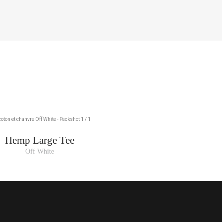
ture de la fourche, tout en haut de la jambe, jusqu’au bas de la cheville.
79-83
106-110
84-88
111-115
TOUR DE TAILLE :
TOUR DE HANCHES
63-66
86-90
67-70
91-95
67-70
91-95
71-74
96-100
71-74
96-100
75-78
101-105
Hemp Large Tee
Off White
75-78
101-105
79-83
106-110
84-88
111-115