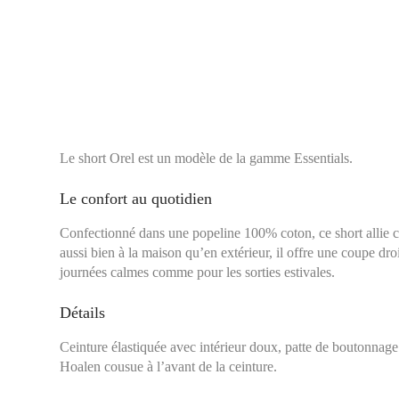
Le short Orel est un modèle de la gamme Essentials.
Le confort au quotidien
Confectionné dans une popeline 100% coton, ce short allie co
aussi bien à la maison qu’en extérieur, il offre une coupe droi
journées calmes comme pour les sorties estivales.
Détails
Ceinture élastiquée avec intérieur doux, patte de boutonnage s
Hoalen cousue à l’avant de la ceinture.
Tour de taille :
Se mes
étroit, en général à 