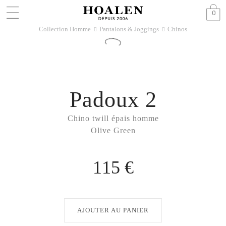
0
Collection Homme
Pantalons & Joggings
Chinos
􀆊
􀆊
Padoux 2
Chino twill épais homme
Olive Green
115 €
AJOUTER AU PANIER