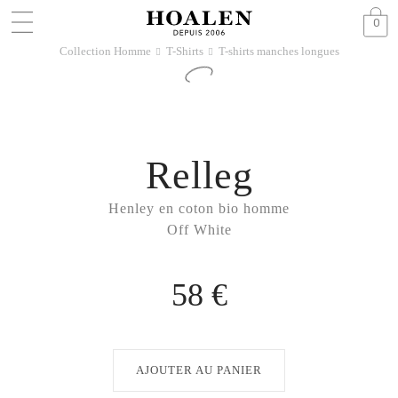
0
Collection Homme
T-Shirts
T-shirts manches longues
􀆊
􀆊
Relleg
Henley en coton bio homme
Off White
58 €
AJOUTER AU PANIER