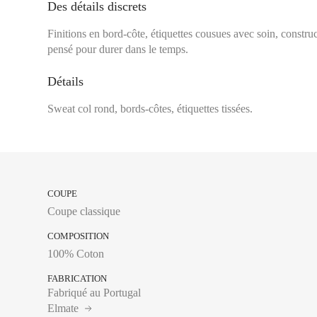
Des détails discrets
Tour de poitrine :
Se 
plus large, en laissa
Finitions en bord-côte, étiquettes cousues avec soin, constru
pensé pour durer dans le temps.
Détails
XS
Sweat col rond, bords-côtes, étiquettes tissées.
S
M
L
COUPE
XL
Coupe classique
XXL
COMPOSITION
100% Coton
FABRICATION
Fabriqué au Portugal
Tour de poitrine :
Se 
Elmate
plus large, en laissa