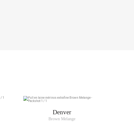
R DE POITRINE
89-92
93-96
97-100
101-105
106-111
112-117
Denver
Brown Melange