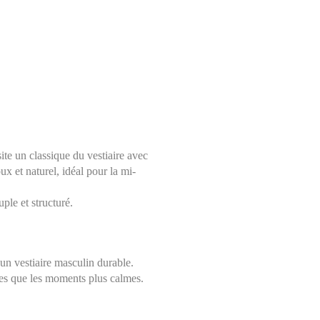
ite un classique du vestiaire avec
x et naturel, idéal pour la mi-
ple et structuré.
 un vestiaire masculin durable.
Choisissez une taille
ives que les moments plus calmes.
Aide sur les tailles
Mesures indiquées en cm
S