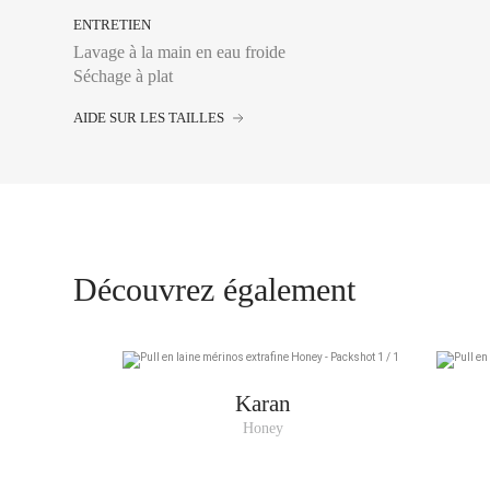
ENTRETIEN
Lavage à la main en eau froide
Séchage à plat
XS
AIDE SUR LES TAILLES
S
M
L
XL
Découvrez également
XXL
Karan
Honey