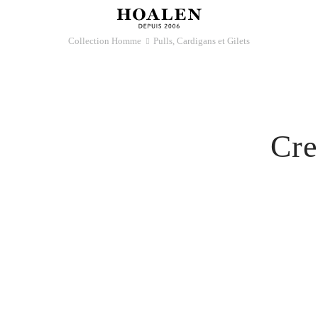
Collection Homme
Pulls, Cardigans et Gilets
􀆊
Cr