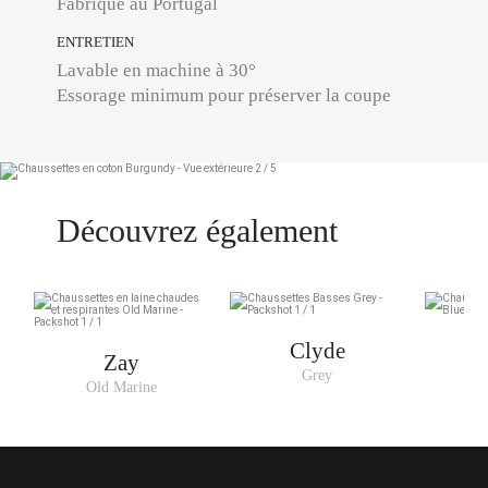
Fabriqué au Portugal
ENTRETIEN
Lavable en machine à 30°
Essorage minimum pour préserver la coupe
Découvrez également
Clyde
Zay
Grey
N
Old Marine