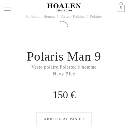
0
Collection Homme
Vestes - Polaires
Polaires
􀆊
􀆊
Polaris Man 9
Veste polaire Polartec® homme
Navy Blue
150 €
AJOUTER AU PANIER