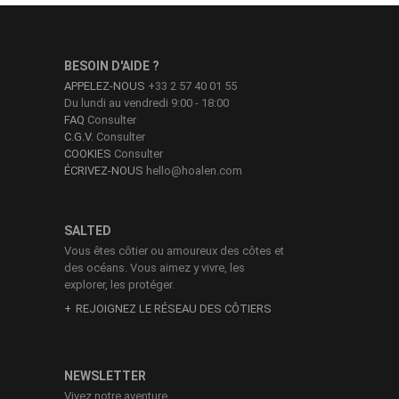
BESOIN D'AIDE ?
APPELEZ-NOUS
+33 2 57 40 01 55
Du lundi au vendredi 9:00 - 18:00
FAQ
Consulter
C.G.V.
Consulter
COOKIES
Consulter
ÉCRIVEZ-NOUS
hello@hoalen.com
SALTED
Vous êtes côtier ou amoureux des côtes et
des océans. Vous aimez y vivre, les
explorer, les protéger.
REJOIGNEZ LE RÉSEAU DES CÔTIERS
NEWSLETTER
Vivez notre aventure.